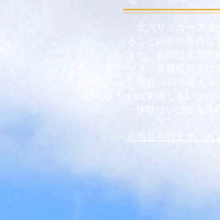
北六サッカースポー
ること以外の条件な
また、当団は非営利
ッフ、各種役員等は
現在、10を超える
いに刺激しあいなが
​ 体験はいつでも大
※担当今野まで、お