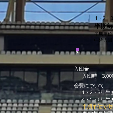
1・2・
半期毎 
半期単位
​中途入
入団金
入団時 3,00
​会費について
1・2・3年生
4・5・6年生
半期単位で徴