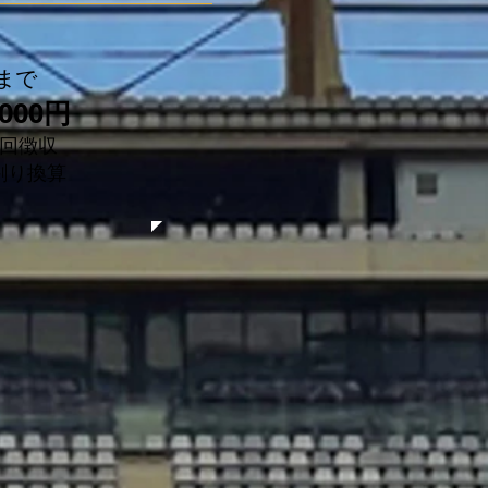
まで
000円
2回徴収
割り換算