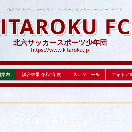
​仙台市の少年サッカークラブ・サッカースポ少･サッカースポーツ少年団
ITAROKU FC
北六サッカースポーツ少年団
https://www.kitaroku.jp
団案内
試合結果 令和7年度
スケジュール
フォトア
ついてのお知ら