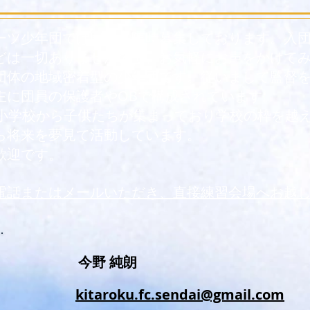
ツ少年団では団員を随時募集しております。入団
どは一切ありませんので、お気軽にお声をかけて
団体の地域密着型の少年団です。従いまして監督
主に団員の保護者やOBで構成されています。
小学校から子供たちが集まっており学校の枠を越
ら将来を夢見て活動しています。
歓迎です。
電話またはメールいただき、直接練習会場へお越
今野 純朗
kitaroku.fc.sendai@gmail.com