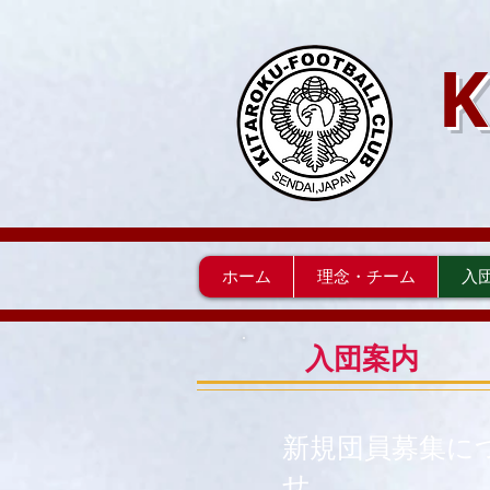
K
ホーム
理念・チーム
入
​入団案内
新規団員募集に
せ