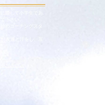
に際して小学生であ
みて下さい。
を始めコーチングスタ
えた友達と汗をし、互
しください。