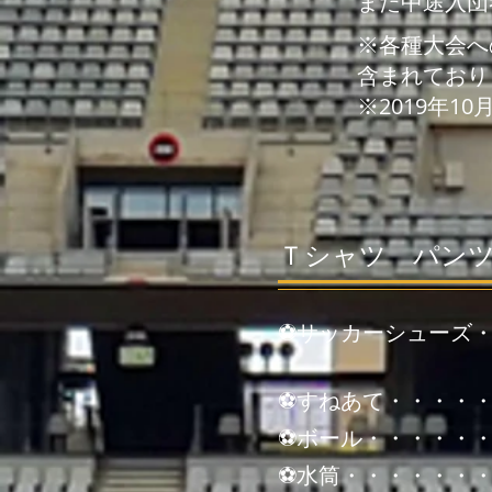
また中途入団
※各種大会へ
含まれており
※2019年
Ｔシャツ パン
⚽サッカーシューズ
⚽すねあて・・・・
⚽ボール・・・・・・
⚽水筒・・・・・・