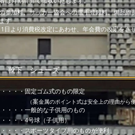
者は月割計算で徴収いたします。
の参加料、サッカー協会への選手登録料、備品維
ます
10月1日より消費税改定にあわせ、年会費の改定をさ
ツ 靴下 シューズ
・・・・・固定ゴム式のもの限定
案
（
金属のポイント式は安全上の理由から
・・・・・一般的な子供用のもの
・・・・4号球（子供用）
・・・・・スポーツタイプ用のものが便利