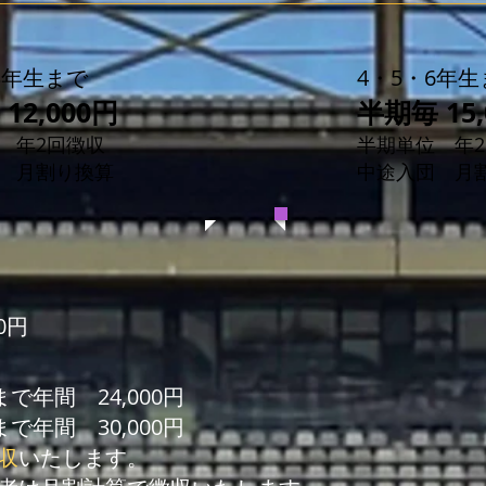
3年生まで
4・5・6年生
12,000円
半期毎 15,
 年2回徴収
半期単位 年
団 月割り換算
​中途入団 月
0円
まで年間 24,000円
まで年間 30,000円
収
いたします。