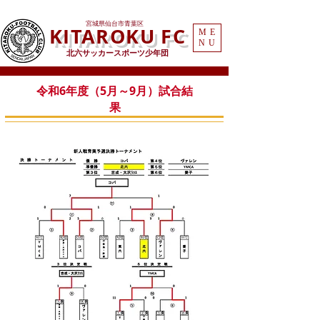
​宮城県仙台市青葉区
KITAROKU FC
ME
NU
北六サッカースポーツ少年団
令和6年度（5月～9月）試合結
果