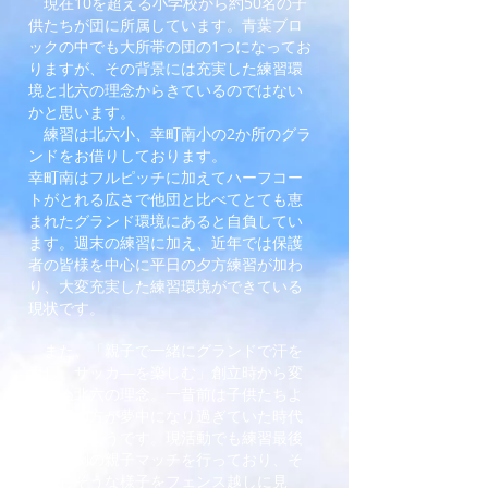
現在10を超える小学校から約50名の子
供たちが団に所属しています。青葉ブロ
ックの中でも大所帯の団の1つになってお
りますが、その背景には充実した練習環
境と北六の理念からきているのではない
かと思います。
練習は北六小、幸町南小の2か所のグラ
ンドをお借りしております。
幸町南はフルピッチに加えてハーフコー
トがとれる広さで他団と比べてとても恵
まれたグランド環境にあると自負してい
ます。週末の練習に加え、近年では保護
者の皆様を中心に平日の夕方練習が加わ
り、大変充実した練習環境ができている
現状です。
また、「親子で一緒にグランドで汗を
流し、サッカ―を楽しむ」創立時から変
わらぬ北六の理念。一昔前は子供たちよ
りも親の方が夢中になり過ぎていた時代
もあったようです。現活動でも練習最後
には恒例の親子マッチを行っており、そ
の楽しそうな様子をフェンス越しに見