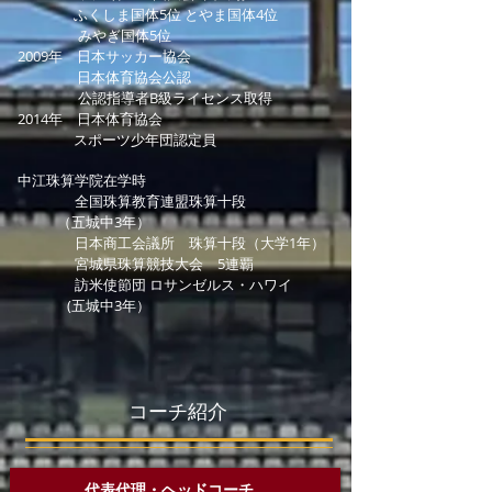
ふくしま国体5位 とやま国体4位
みやぎ国体5位
2009年 日本サッカー協会
日本体育協会公認
公認指導者B級ライセンス取得
2014年 日本体育協会
スポーツ少年団認定員
中江珠算学院在学時
全国珠算教育連盟珠算十段
（五城中3年）
日本商工会議所 珠算十段（大学1年）
宮城県珠算競技大会 5連覇
訪米使節団 ロサンゼルス・ハワイ
(五城中3年）
コーチ紹介
​代表代理・
ヘッドコーチ