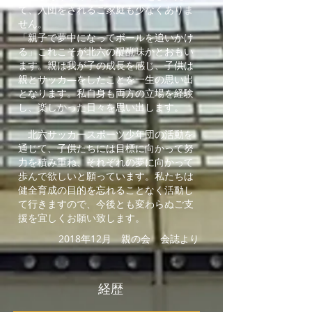
て、入団をされるご家庭も少なくありま
せん。
「親子で夢中になってボールを追いかけ
る」これこそが北六の醍醐味かとおもい
ます。親は我が子の成長を感じ、子供は
親とサッカ―をしたことを一生の思い出
となります。私自身も両方の立場を経験
し、楽しかった日々を思い出します。
北六サッカースポーツ少年団の活動を
通じて、子供たちには目標に向かって努
力を積み重ね、それぞれの夢に向かって
歩んで欲しいと願っています。私たちは
健全育成の目的を忘れることなく活動し
て行きますので、今後とも変わらぬご支
援を宜しくお願い致します。
2018年12月 親の会 会誌より
経歴