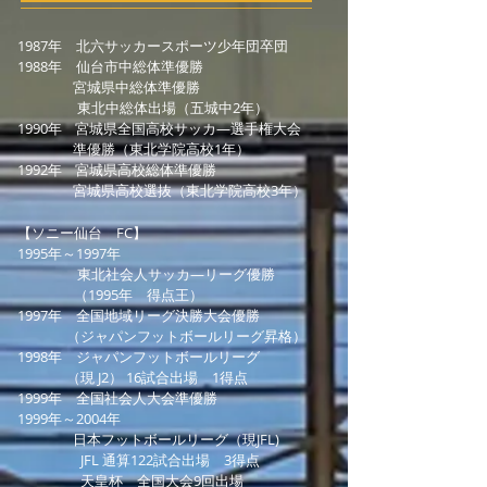
1987年 北六サッカースポーツ少年団卒団
1988年 仙台市中総体準優勝
宮城県中総体準優勝
東北中総体出場（五城中2年）
1990年 宮城県全国高校サッカ―選手権大会
準優勝（東北学院高校1年）
1992年 宮城県高校総体準優勝
宮城県高校選抜（東北学院高校3年）
【ソニー仙台 FC】
1995年～1997年
東北社会人サッカ―リーグ優勝
（1995年 得点王）
1997年 全国地域リーグ決勝大会優勝
（ジャパンフットボールリーグ昇格）
1998年 ジャパンフットボールリーグ
（現 J2） 16試合出場 1得点
1999年 全国社会人大会準優勝
1999年～2004年
日本フットボールリーグ（現JFL)
JFL 通算122試合出場 3得点
天皇杯 全国大会9回出場