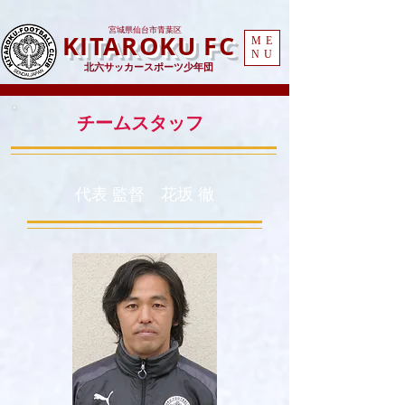
​宮城県仙台市青葉区
KITAROKU FC
ME
NU
北六サッカースポーツ少年団
​チームスタッフ
​代表 監督 花坂 徹