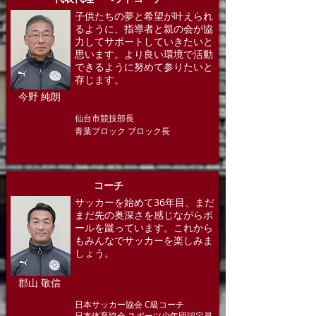
子供たちの夢と希望が叶えられ
るように、指導者と親の会が協
力してサポートしていきたいと
思います。より良い環境で活動
できるように努めて参りたいと
存じます。
今野 純朗
仙台市競技部長
青葉ブロック ブロック長
​コーチ
サッカーを始めて36年目、まだ
まだ先の奥深さを感じながらボ
ールを蹴っています。これから
もみんなでサッカーを楽しみま
しょう。
郡山 敬信
日本サッカー協会 C級コーチ
​日本体育協会 スポーツ少年団認定員