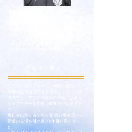
北六 OB 第 5 期生。ソニー仙台 FC 出
身。豊富な経験と数々の実績に裏打ちさ
れた明快な指導で子ども達からの信頼は
絶大です。ピッチ上の華麗なプレーに目
が釘付けになります。
日本サッカー協会B級コーチ
​日本体育協会 スポーツ少年団認定員
代表 花坂 徹 より
北六サッカ―スポーツ少年団は創立から
38年目を迎えることができました。保護
者の方々、並びに関係者の皆様には多大
なるご支援を頂き厚く御礼を申しあげま
す。
私自身は創立者である父 故花坂英昭から
監督の立場を引き継ぎ6年目を迎えまし
た。