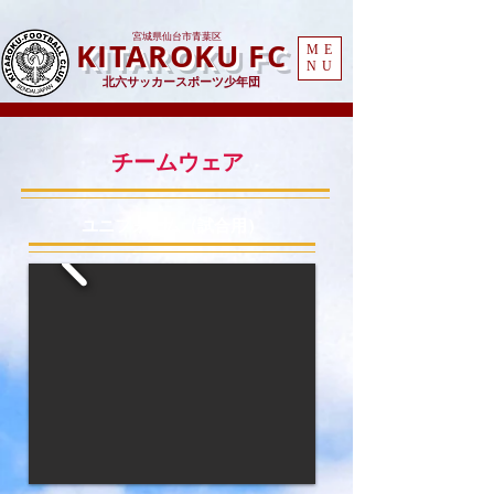
​宮城県仙台市青葉区
KITAROKU FC
ME
NU
北六サッカースポーツ少年団
チームウェア
​ユニフォーム（試合用）