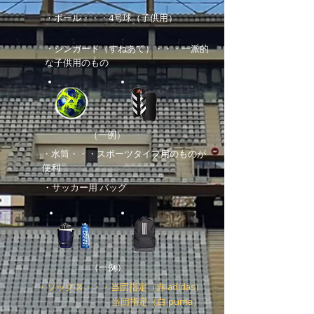
・ボール
・・・4号球（子供用）
・シンガード（すねあて）・・・一派的
な子供用のもの
（一例）
・水筒・・・スポーツタイプ用のものが
便利
・サッカー用 バッグ
（一例）
・ソックス・・・当団指定（赤 adidas）
当団指定（白 puma）​