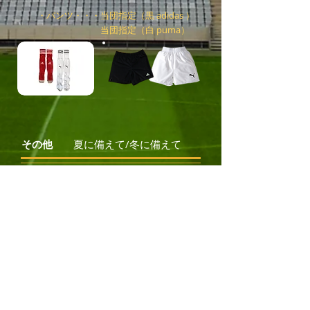
・パンツ・・・当団指定（黒 adidas ）
当団指定（白 puma）​
夏に備えて/冬に備えて
その他
・ジャージ・半ズボン・Tシャツなど
（速乾性に高い物）
✩夏に備えて
​ 帽子（日射病対策として）
✩冬に備えて